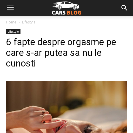
Home
Lifestyle
Lifestyle
6 fapte despre orgasme pe
care s-ar putea sa nu le
cunosti