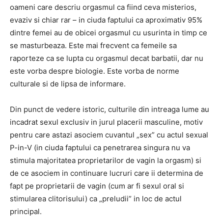
oameni care descriu orgasmul ca fiind ceva misterios,
evaziv si chiar rar – in ciuda faptului ca aproximativ 95%
dintre femei au de obicei orgasmul cu usurinta in timp ce
se masturbeaza. Este mai frecvent ca femeile sa
raporteze ca se lupta cu orgasmul decat barbatii, dar nu
este vorba despre biologie. Este vorba de norme
culturale si de lipsa de informare.
Din punct de vedere istoric, culturile din intreaga lume au
incadrat sexul exclusiv in jurul placerii masculine, motiv
pentru care astazi asociem cuvantul „sex” cu actul sexual
P-in-V (in ciuda faptului ca penetrarea singura nu va
stimula majoritatea proprietarilor de vagin la orgasm) si
de ce asociem in continuare lucruri care ii determina de
fapt pe proprietarii de vagin (cum ar fi sexul oral si
stimularea clitorisului) ca „preludii” in loc de actul
principal.