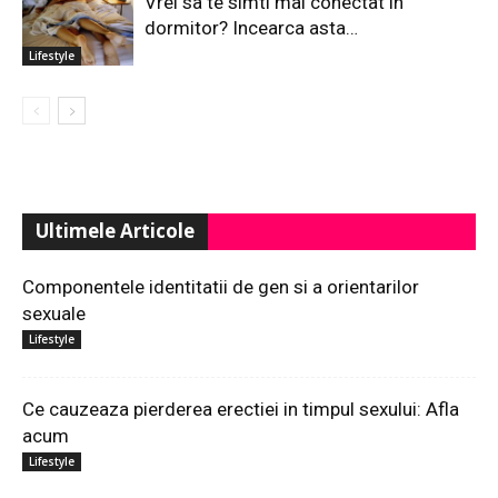
Vrei sa te simti mai conectat in
dormitor? Incearca asta…
Lifestyle
Ultimele Articole
Componentele identitatii de gen si a orientarilor
sexuale
Lifestyle
Ce cauzeaza pierderea erectiei in timpul sexului: Afla
acum
Lifestyle