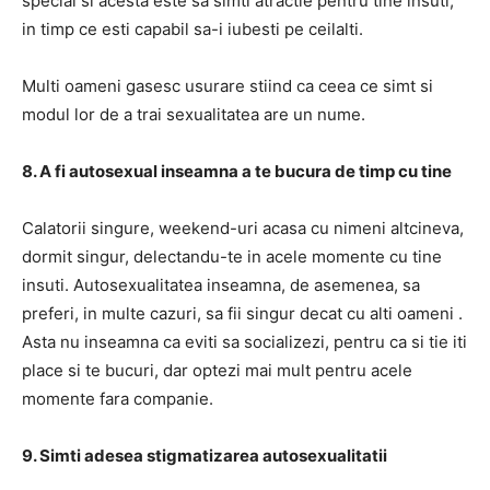
special si acesta este sa simti atractie pentru tine insuti,
in timp ce esti capabil sa-i iubesti pe ceilalti.
Multi oameni gasesc usurare stiind ca ceea ce simt si
modul lor de a trai sexualitatea are un nume.
8. A fi autosexual inseamna a te bucura de timp cu tine
Calatorii singure, weekend-uri acasa cu nimeni altcineva,
dormit singur, delectandu-te in acele momente cu tine
insuti. Autosexualitatea inseamna, de asemenea, sa
preferi, in multe cazuri, sa fii singur decat cu alti oameni .
Asta nu inseamna ca eviti sa socializezi, pentru ca si tie iti
place si te bucuri, dar optezi mai mult pentru acele
momente fara companie.
9. Simti adesea stigmatizarea autosexualitatii