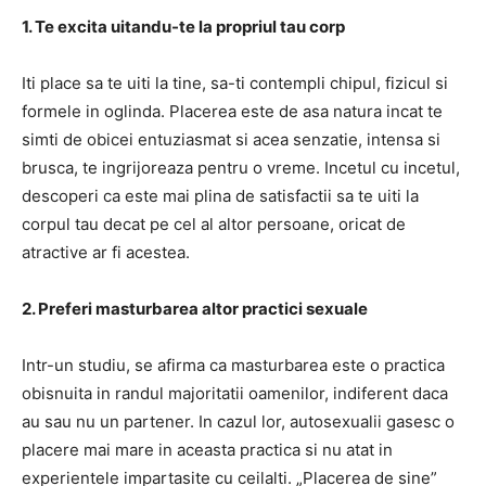
1. Te excita uitandu-te la propriul tau corp
Iti place sa te uiti la tine, sa-ti contempli chipul, fizicul si
formele in oglinda. Placerea este de asa natura incat te
simti de obicei entuziasmat si acea senzatie, intensa si
brusca, te ingrijoreaza pentru o vreme. Incetul cu incetul,
descoperi ca este mai plina de satisfactii sa te uiti la
corpul tau decat pe cel al altor persoane, oricat de
atractive ar fi acestea.
2. Preferi masturbarea altor practici sexuale
Intr-un studiu, se afirma ca masturbarea este o practica
obisnuita in randul majoritatii oamenilor, indiferent daca
au sau nu un partener. In cazul lor, autosexualii gasesc o
placere mai mare in aceasta practica si nu atat in ​​
experientele impartasite cu ceilalti. „Placerea de sine”