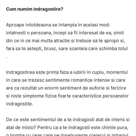
Cum numim indragostire?
Aproape intotdeauna se intampla in acelasi mod:
intalnesti o persoana, incepi sa fii interesat de ea, simti
din ce in ce mai multa atractie si trebuie sa te apropii si,
fara sa te astepti, brusc, sare scanteia care schimba totul
.
Indragostirea este prima faza a iubirii in cuplu, momentul
in care se trezesc sentimente romantice intense si care
are ca rezultat un enorm sentiment de euforie si fericire
si niste simptome fizice foarte caracteristice persoanelor
indragostite.
De ce este sentimentul de a te indragosti atat de intens si
atat de misto? Pentru ca a te indragosti este chimie pura,
o bomba cu ceas care ne innebuneste creierul si intregul