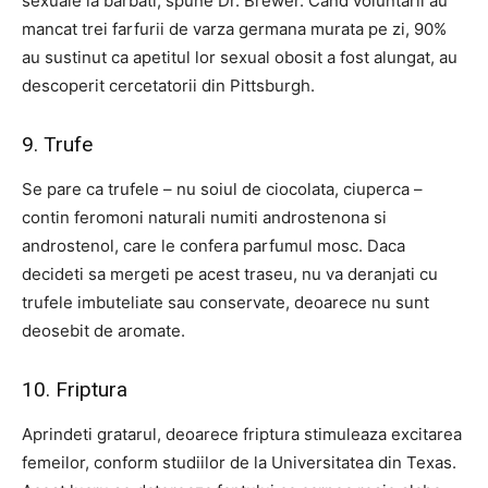
sexuale la barbati, spune Dr. Brewer. Cand voluntarii au
mancat trei farfurii de varza germana murata pe zi, 90%
au sustinut ca apetitul lor sexual obosit a fost alungat, au
descoperit cercetatorii din Pittsburgh.
9. Trufe
Se pare ca trufele – nu soiul de ciocolata, ciuperca –
contin feromoni naturali numiti androstenona si
androstenol, care le confera parfumul mosc. Daca
decideti sa mergeti pe acest traseu, nu va deranjati cu
trufele imbuteliate sau conservate, deoarece nu sunt
deosebit de aromate.
10. Friptura
Aprindeti gratarul, deoarece friptura stimuleaza excitarea
femeilor, conform studiilor de la Universitatea din Texas.