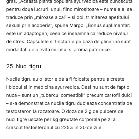
gras. „Aceasta planta populara ayurvedica este cunoscuta
pentru doua lucruri: unul, fiind mirositoare – numele ei se
traduce prin „miroase a cal” – si doi, trimiterea apetitului
sexual prin acoperis”, spune Margo. „Bonus suplimentar:
este un adaptogen, ceea ce inseamna ca reduce nivelul
de stres. Capsulele si tincturile pe baza de glicerina sunt
modalitati de a evita mirosul si aroma puternice.
25. Nuci tigru
Nucile tigru au o istorie de a fi folosite pentru a creste
libidoul si in medicina ayurvedica. Desi nu sunt de fapt o
nuca – sunt un „tubercul comestibil” precum cartofii dulci
– s-a demonstrat ca nucile tigru dubleaza concentratia de
testosteron la rozatoare. O doza de 2 g de pulbere de
nuci tigre uscate per kg greutate corporala pe zi a
crescut testosteronul cu 225% in 30 de zile.