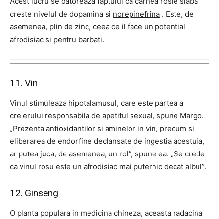
Acest lucru se datoreaza faptului ca carnea rosie slaba
creste nivelul de dopamina si
norepinefrina
. Este, de
asemenea, plin de zinc, ceea ce il face un potential
afrodisiac si pentru barbati.
11. Vin
Vinul stimuleaza hipotalamusul, care este partea a
creierului responsabila de apetitul sexual, spune Margo.
„Prezenta antioxidantilor si aminelor in vin, precum si
eliberarea de endorfine declansate de ingestia acestuia,
ar putea juca, de asemenea, un rol”, spune ea. „Se crede
ca vinul rosu este un afrodisiac mai puternic decat albul”.
12. Ginseng
O planta populara in medicina chineza, aceasta radacina