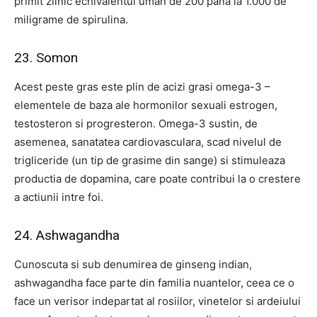
primit zilnic echivalentul uman de 200 pana la 1.000 de
miligrame de spirulina.
23. Somon
Acest peste gras este plin de acizi grasi omega-3 –
elementele de baza ale hormonilor sexuali estrogen,
testosteron si progresteron. Omega-3 sustin, de
asemenea, sanatatea cardiovasculara, scad nivelul de
trigliceride (un tip de grasime din sange) si stimuleaza
productia de dopamina, care poate contribui la o crestere
a actiunii intre foi.
24. Ashwagandha
Cunoscuta si sub denumirea de ginseng indian,
ashwagandha face parte din familia nuantelor, ceea ce o
face un verisor indepartat al rosiilor, vinetelor si ardeiului