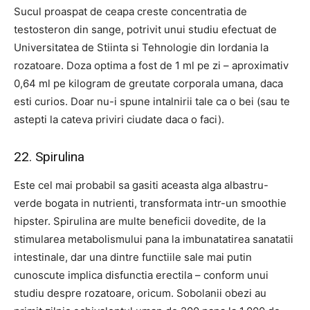
Sucul proaspat de ceapa creste concentratia de
testosteron din sange, potrivit unui studiu efectuat de
Universitatea de Stiinta si Tehnologie din Iordania la
rozatoare. Doza optima a fost de 1 ml pe zi – aproximativ
0,64 ml pe kilogram de greutate corporala umana, daca
esti curios. Doar nu-i spune intalnirii tale ca o bei (sau te
astepti la cateva priviri ciudate daca o faci).
22. Spirulina
Este cel mai probabil sa gasiti aceasta alga albastru-
verde bogata in nutrienti, transformata intr-un smoothie
hipster. Spirulina are multe beneficii dovedite, de la
stimularea metabolismului pana la imbunatatirea sanatatii
intestinale, dar una dintre functiile sale mai putin
cunoscute implica disfunctia erectila – conform unui
studiu despre rozatoare, oricum. Sobolanii obezi au