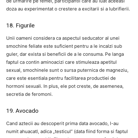
de urmarire pe femei, participantii care au luat aceeasi
doza au experimentat o crestere a excitarii si a lubrifierii.
18. Figurile
Unii oameni considera ca aspectul seducator al unei
smochine feliate este suficient pentru a le incalzi sub
guler, dar exista si beneficii de a le consuma. Pe langa
faptul ca contin aminoacizi care stimuleaza apetitul
sexual, smochinele sunt o sursa puternica de magneziu,
care este esentiala pentru facilitarea productiei de
hormoni sexuali. In plus, ele pot creste, de asemenea,
secretia de feromoni.
19. Avocado
Cand aztecii au descoperit prima data avocado, l-au
numit ahuacatl, adica „testicul” (data fiind forma si faptul