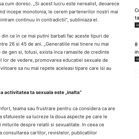
sa cum doresc. „Si acest lucru este nerealist, deoarece
C
nd incepe monotonia, le cerem partenerilor nostri mai
t
intram continuu in contradictii”, subliniaza el.
L
 din ce in ce mai putini barbati fac aceste tipuri de
intre 26 si 45 de ani. „Generatiile mai tinere nu mai
8
i
 de gen si, totusi, exista inca ramasite de credinte
L
tul lor de vedere, promovarea educatiei sexuale de
e viitoare sa nu mai repete aceleasi tipare care isi au
ca activitatea ta sexuala este „inalta”
fort, teama sau frustrare pentru ca considera ca are
a sfatuieste sa lucreze la doua aspecte pe care le
iturile despre relatii si sexualitate. In ceea ce
onsultarea cartilor, revistelor, publicatiilor