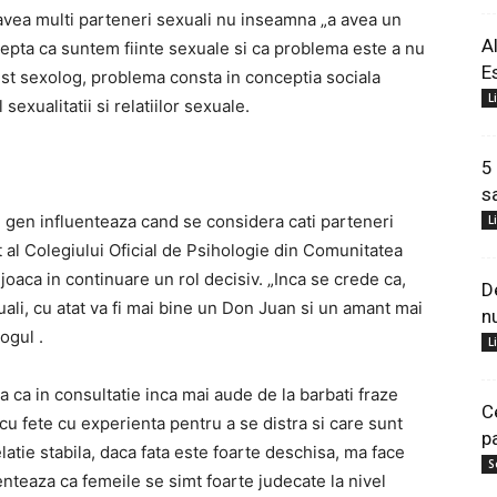
 avea multi parteneri sexuali nu inseamna „a avea un
A
cepta ca suntem fiinte sexuale si ca problema este a nu
E
st sexolog, problema consta in conceptia sociala
L
sexualitatii si relatiilor sexuale.
5
s
e gen influenteaza cand se considera cati parteneri
L
t al Colegiului Oficial de Psihologie din Comunitatea
joaca in continuare un rol decisiv. „Inca se crede ca,
D
uali, cu atat va fi mai bine un Don Juan si un amant mai
n
ogul .
L
a ca in consultatie inca mai aude de la barbati fraze
C
 cu fete cu experienta pentru a se distra si care sunt
p
elatie stabila, daca fata este foarte deschisa, ma face
S
nteaza ca femeile se simt foarte judecate la nivel