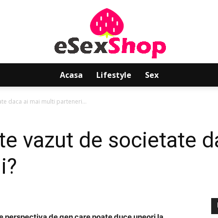
Acasa
Lifestyle
Sex
Sex
te daca ai mai multi parteneri...
te vazut de societate d
Shop
i?
 perspectiva de gen care poate duce uneori la