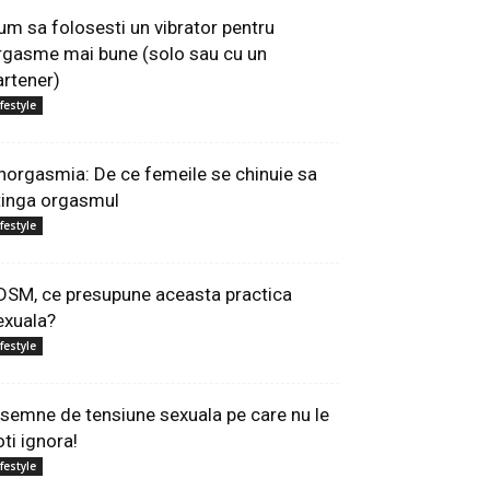
um sa folosesti un vibrator pentru
rgasme mai bune (solo sau cu un
artener)
ifestyle
norgasmia: De ce femeile se chinuie sa
tinga orgasmul
ifestyle
DSM, ce presupune aceasta practica
exuala?
ifestyle
 semne de tensiune sexuala pe care nu le
oti ignora!
ifestyle