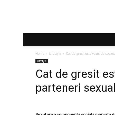
Home
Lifestyle
Cat de gresit este vazut de societa
Lifestyle
Cat de gresit es
parteneri sexual
Sexul are o componenta sociala marcata de