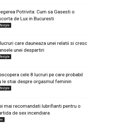
legerea Potrivita: Cum sa Gasesti o
scorta de Lux in Bucuresti
ifestyle
 lucruri care dauneaza unei relatii si cresc
ansele unei despartiri
ifestyle
escopera cele 8 lucruri pe care probabil
u le stiai despre orgasmul feminin
ifestyle
ei mai recomandati lubrifianti pentru o
artida de sex incendiara
ex