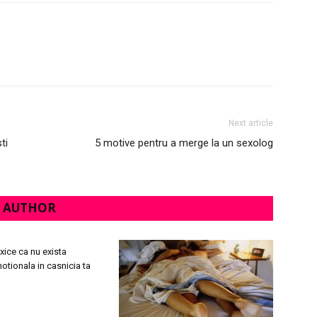
Next article
ti
5 motive pentru a merge la un sexolog
 AUTHOR
ice ca nu exista
motionala in casnicia ta