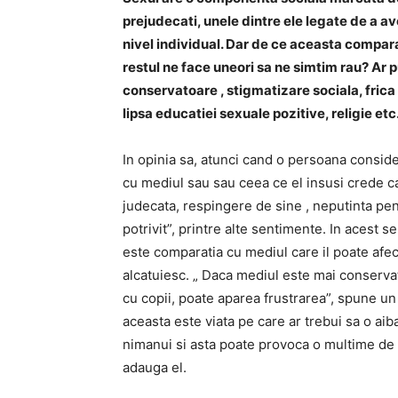
prejudecati, unele dintre ele legate de a av
nivel individual. Dar de ce aceasta compara
restul ne face uneori sa ne simtim rau? Ar p
conservatoare , stigmatizare sociala, frica 
lipsa educatiei sexuale pozitive, religie etc.
In opinia sa, atunci cand o persoana conside
cu mediul sau sau ceea ce el insusi crede ca
judecata, respingere de sine , neputinta pe
potrivit”, printre alte sentimente. In acest
este comparatia cu mediul care il poate afect
alcatuiesc. „ Daca mediul este mai conserva
cu copii, poate aparea frustrarea”, spune un
aceasta este viata pe care ar trebui sa o aib
nimanui si asta poate provoca o multime de 
adauga el.