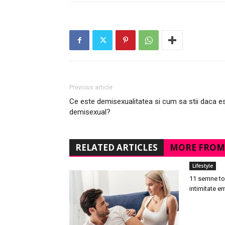
Previous article
Ce este demisexualitatea si cum sa stii daca es
demisexual?
RELATED ARTICLES
MORE FROM
Lifestyle
11 semne tox
intimitate e