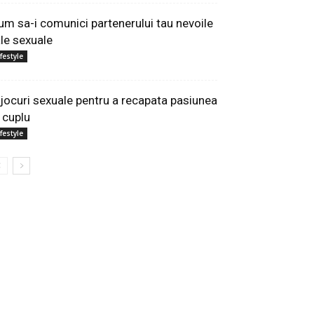
um sa-i comunici partenerului tau nevoile
ale sexuale
ifestyle
 jocuri sexuale pentru a recapata pasiunea
n cuplu
ifestyle