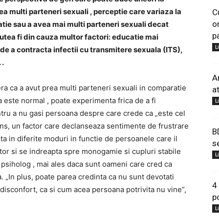
ea multi parteneri sexuali , perceptie care variaza la
C
o
tie sau a avea mai multi parteneri sexuali decat
p
utea fi din cauza multor factori: educatie mai
L
de a contracta infectii cu transmitere sexuala (ITS),
 .
A
ra ca a avut prea multi parteneri sexuali in comparatie
a
 este normal , poate experimenta frica de a fi
L
ntru a nu gasi persoana despre care crede ca „este cel
 sens, un factor care declanseaza sentimente de frustrare
B
a in diferite moduri in functie de persoanele care il
s
tor si se indreapta spre monogamie si cupluri stabile
L
 psiholog , mai ales daca sunt oameni care cred ca
a. „In plus, poate parea credinta ca nu sunt devotati
4
disconfort, ca si cum acea persoana potrivita nu vine”,
p
L