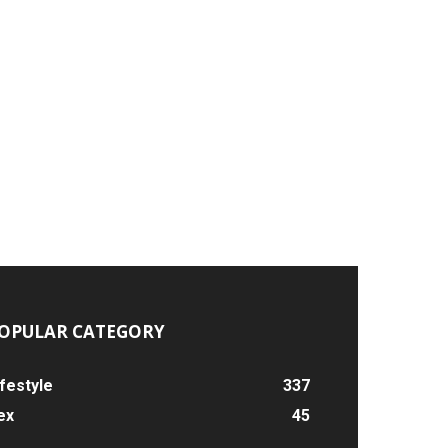
OPULAR CATEGORY
ifestyle
337
ex
45