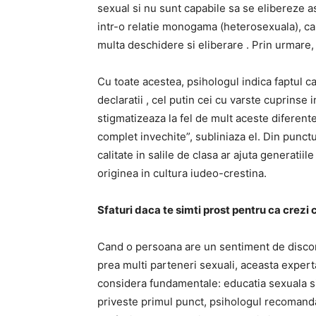
sexual si nu sunt capabile sa se elibereze a
intr-o relatie monogama (heterosexuala), ca
multa deschidere si eliberare . Prin urmare, 
Cu toate acestea, psihologul indica faptul ca
declaratii , cel putin cei cu varste cuprinse 
stigmatizeaza la fel de mult aceste diferente
complet invechite”, subliniaza el. Din punc
calitate in salile de clasa ar ajuta generatiil
originea in cultura iudeo-crestina.
Sfaturi daca te simti prost pentru ca crezi 
Cand o persoana are un sentiment de discon
prea multi parteneri sexuali, aceasta expert
considera fundamentale: educatia sexuala si m
priveste primul punct, psihologul recomanda c