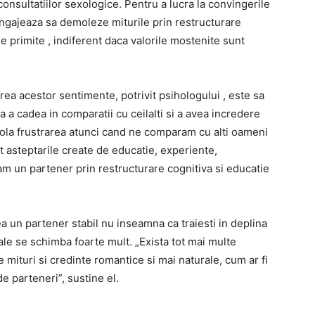
consultatiilor sexologice. Pentru a lucra la convingerile
angajeaza sa demoleze miturile prin restructurare
le primite , indiferent daca valorile mostenite sunt
rea acestor sentimente, potrivit psihologului , este sa
ra a cadea in comparatii cu ceilalti si a avea incredere
trola frustrarea atunci cand ne comparam cu alti oameni
t asteptarile create de educatie, experiente,
m un partener prin restructurare cognitiva si educatie
ea un partener stabil nu inseamna ca traiesti in deplina
ale se schimba foarte mult. „Exista tot mai multe
e mituri si credinte romantice si mai naturale, cum ar fi
e parteneri”, sustine el.